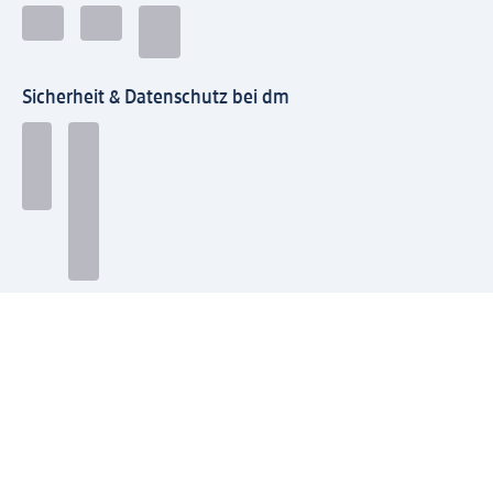
Sicherheit & Datenschutz bei dm
Zahlungsarten bei dm
Bei dm-med können die Zahlungsarten abweichen.