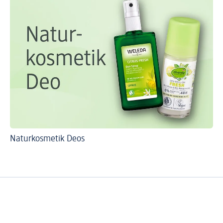
Naturkosmetik Deos
An