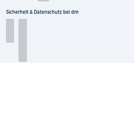
Sicherheit & Datenschutz bei dm
Zahlungsarten bei dm
Bei dm-med können die Zahlungsarten abweichen.
Mit dm verbinden