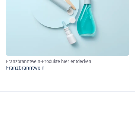
Franzbranntwein-Produkte hier entdecken
Wie
Franzbranntwein
Ab