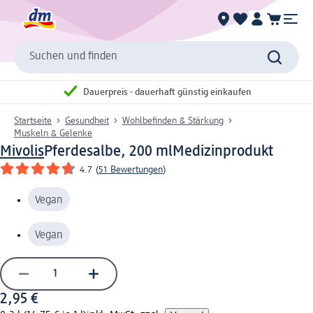
Suchen und finden
Dauerpreis - dauerhaft günstig einkaufen
Startseite
Gesundheit
Wohlbefinden & Stärkung
Muskeln & Gelenke
Mivolis
Pferdesalbe, 200 ml
Medizinprodukt
4.7
(
51 Bewertungen
)
Vegan
Vegan
2,95 €