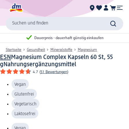
Suchen und finden
Dauerpreis - dauerhaft günstig einkaufen
Startseite
Gesundheit
Mineralstoffe
Magnesium
ESN
Magnesium Complex Kapseln 60 St, 55
g
Nahrungsergänzungsmittel
4.7
(
51 Bewertungen
)
Vegan
Glutenfrei
Vegetarisch
Laktosefrei
Vegan