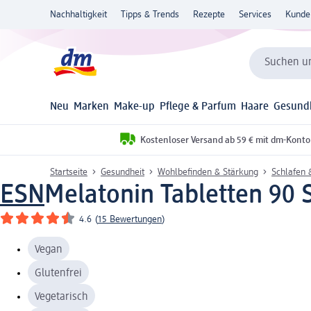
Nachhaltigkeit
Tipps & Trends
Rezepte
Services
Kunde
Suchen un
Neu
Marken
Make-up
Pflege & Parfum
Haare
Gesund
Kostenloser Versand ab 59 € mit dm-Konto
Startseite
Gesundheit
Wohlbefinden & Stärkung
Schlafen 
ESN
Melatonin Tabletten 90 S
4.6
(
15 Bewertungen
)
Vegan
Glutenfrei
Vegetarisch