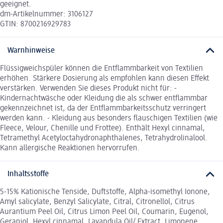
geeignet.
dm-Artikelnummer: 3106127
GTIN: 8700216929783
Warnhinweise
Flüssigweichspüler können die Entflammbarkeit von Textilien
erhöhen. Stärkere Dosierung als empfohlen kann diesen Effekt
verstärken. Verwenden Sie dieses Produkt nicht für: -
Kindernachtwäsche oder Kleidung die als schwer entflammbar
gekennzeichnet ist, da der Entflammbarkeitsschutz verringert
werden kann. - Kleidung aus besonders flauschigen Textilien (wie
Fleece, Velour, Chenille und Frottee). Enthält Hexyl cinnamal,
Tetramethyl Acetyloctahydronaphthalenes, Tetrahydrolinalool.
Kann allergische Reaktionen hervorrufen.
Inhaltsstoffe
5-15% Kationische Tenside, Duftstoffe, Alpha-isomethyl Ionone,
Amyl salicylate, Benzyl Salicylate, Citral, Citronellol, Citrus
Aurantium Peel Oil, Citrus Limon Peel Oil, Coumarin, Eugenol,
Geraniol, Hexyl cinnamal, Lavandula Oil/ Extract, Limonene,