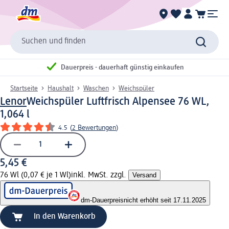
Suchen und finden
Dauerpreis - dauerhaft günstig einkaufen
Startseite
Haushalt
Waschen
Weichspüler
Lenor
Weichspüler Luftfrisch Alpensee 76 WL,
1,064 l
4.5
(
2 Bewertungen
)
5,45 €
76 Wl (0,07 € je 1 Wl)
inkl. MwSt. zzgl.
Versand
dm-Dauerpreis
nicht erhöht seit 17.11.2025
In den Warenkorb