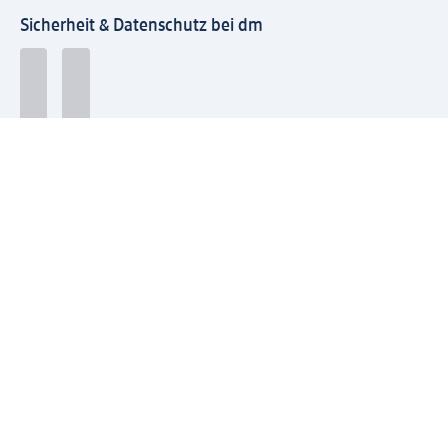
Sicherheit & Datenschutz bei dm
Zahlungsarten bei dm
Bei dm-med können die Zahlungsarten abweichen.
Mit dm verbinden