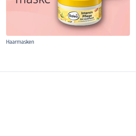
Haarmasken
Ha
Ha