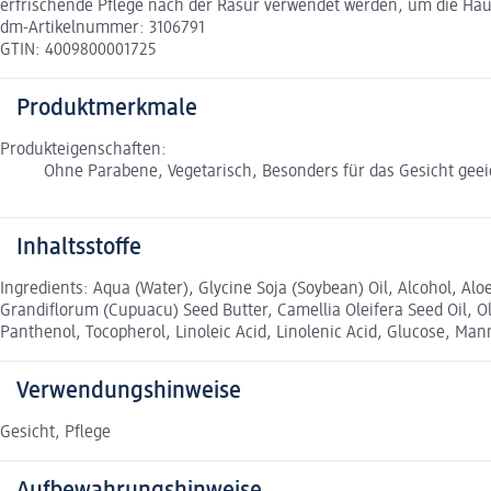
erfrischende Pflege nach der Rasur verwendet werden, um die Hau
dm-Artikelnummer: 3106791
GTIN: 4009800001725
Produktmerkmale
Produkteigenschaften:
Ohne Parabene, Vegetarisch, Besonders für das Gesicht geei
Inhaltsstoffe
Ingredients: Aqua (Water), Glycine Soja (Soybean) Oil, Alcohol, Al
Grandiflorum (Cupuacu) Seed Butter, Camellia Oleifera Seed Oil, Ole
Panthenol, Tocopherol, Linoleic Acid, Linolenic Acid, Glucose, Mann
Verwendungshinweise
Gesicht, Pflege
Aufbewahrungshinweise