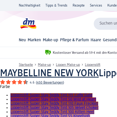
Nachhaltigkeit
Tipps & Trends
Rezepte
Services
Kunde
Suchen un
Neu
Marken
Make-up
Pflege & Parfum
Haare
Gesund
Kostenloser Versand ab 59 € mit dm-Konto
Startseite
Make-up
Lippen Make-up
Lippenstift
MAYBELLINE NEW YORK
Lipp
4.6
(
450 Bewertungen
)
Farbe
Lippenstift Super Stay Teddy Tint 115 Coffe Date
Lippenstift Super Stay Teddy Tint 50 Wild at Heart
Lippenstift Super Stay Teddy Tint 110 Faux Freckles
Lippenstift Super Stay Teddy Tint 105 Velvet Choker
Lippenstift Super Stay Teddy Tint 100 Kitten Heel
Lippenstift Super Stay Teddy Tint 55 Kneehigh