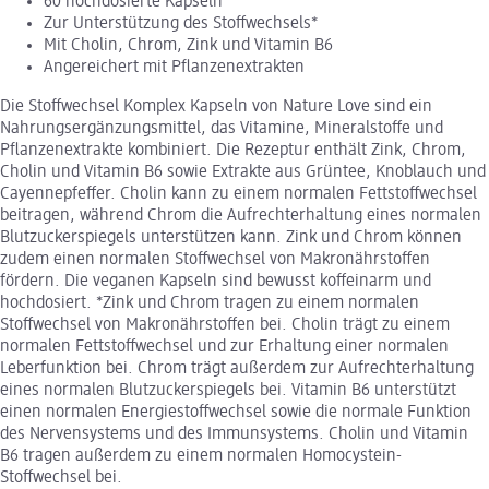
60 hochdosierte Kapseln
Zur Unterstützung des Stoffwechsels*
Mit Cholin, Chrom, Zink und Vitamin B6
Angereichert mit Pflanzenextrakten
Die Stoffwechsel Komplex Kapseln von Nature Love sind ein
Nahrungsergänzungsmittel, das Vitamine, Mineralstoffe und
Pflanzenextrakte kombiniert. Die Rezeptur enthält Zink, Chrom,
Cholin und Vitamin B6 sowie Extrakte aus Grüntee, Knoblauch und
Cayennepfeffer. Cholin kann zu einem normalen Fettstoffwechsel
beitragen, während Chrom die Aufrechterhaltung eines normalen
Blutzuckerspiegels unterstützen kann. Zink und Chrom können
zudem einen normalen Stoffwechsel von Makronährstoffen
fördern. Die veganen Kapseln sind bewusst koffeinarm und
hochdosiert. *Zink und Chrom tragen zu einem normalen
Stoffwechsel von Makronährstoffen bei. Cholin trägt zu einem
normalen Fettstoffwechsel und zur Erhaltung einer normalen
Leberfunktion bei. Chrom trägt außerdem zur Aufrechterhaltung
eines normalen Blutzuckerspiegels bei. Vitamin B6 unterstützt
einen normalen Energiestoffwechsel sowie die normale Funktion
des Nervensystems und des Immunsystems. Cholin und Vitamin
B6 tragen außerdem zu einem normalen Homocystein-
Stoffwechsel bei.