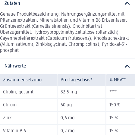
Zutaten
Genaue Produktbezeichnung: Nahrungsergänzungsmittel mit
Pflanzenextrakten, Mineralstoffen und Vitamin B6 Erbsenfaser,
Grünteeextrakt (Camellia sinensis), Cholinbitartrat,
Überzugsmittel: Hydroxypropylmethylcellullose (pflanzlich);
Cayennepfefferextrakt (Capsicum frutescens), Knoblauchextrakt
(Allium sativum), Zinkbisglycinat, Chrompicolinat, Pyridoxal-5'-
phosphat
Nährwerte
Zusammensetzung
Pro Tagesdosis*
% NRV**
Cholin, gesamt
82,5 mg
****
Chrom
60 µg
150 %
Zink
0,6 mg
15 %
Vitamin B 6
0,2 mg
15 %