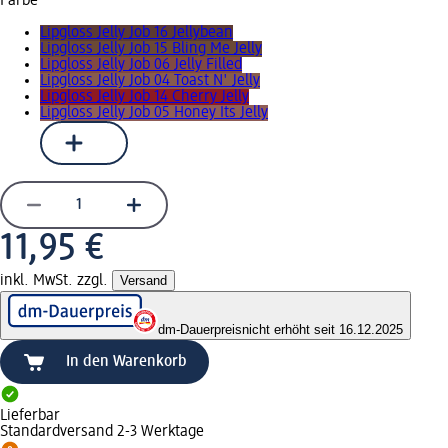
Farbe
Lipgloss Jelly Job 16 Jellybean
Lipgloss Jelly Job 15 Bling Me Jelly
Lipgloss Jelly Job 06 Jelly Filled
Lipgloss Jelly Job 04 Toast N' Jelly
Lipgloss Jelly Job 14 Cherry Jelly
Lipgloss Jelly Job 05 Honey Its Jelly
11,95 €
inkl. MwSt. zzgl.
Versand
dm-Dauerpreis
nicht erhöht seit 16.12.2025
In den Warenkorb
Lieferbar
Standardversand 2-3 Werktage