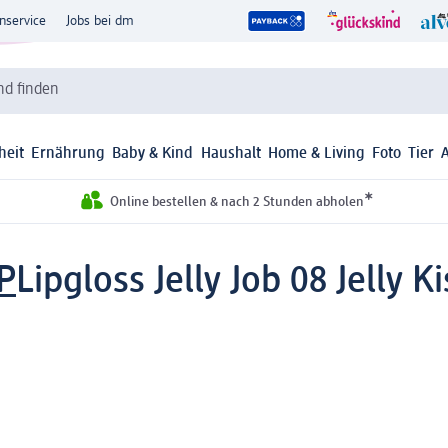
nservice
Jobs bei dm
d finden
heit
Ernährung
Baby & Kind
Haushalt
Home & Living
Foto
Tier
*
Online bestellen & nach 2 Stunden abholen
P
Lipgloss Jelly Job 08 Jelly K