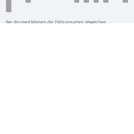
Bei dm-med können die Zahlungsarten abweichen.
Mit dm verbinden
Jetzt die dm-App herunterladen
Impressum dm
Datenschutz dm
Einwilligungsverwaltung
Nutzungsbedingungen
AGB dm
Vertrag widerrufen und Widerrufsbelehrung dm
Streitschlichtung