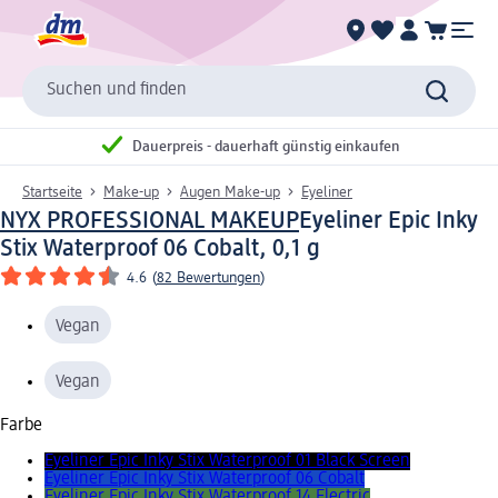
Suchen und finden
Dauerpreis - dauerhaft günstig einkaufen
Startseite
Make-up
Augen Make-up
Eyeliner
NYX PROFESSIONAL MAKEUP
Eyeliner Epic Inky
Stix Waterproof 06 Cobalt, 0,1 g
4.6
(
82 Bewertungen
)
Vegan
Vegan
Farbe
Eyeliner Epic Inky Stix Waterproof 01 Black Screen
Eyeliner Epic Inky Stix Waterproof 06 Cobalt
Eyeliner Epic Inky Stix Waterproof 14 Electric