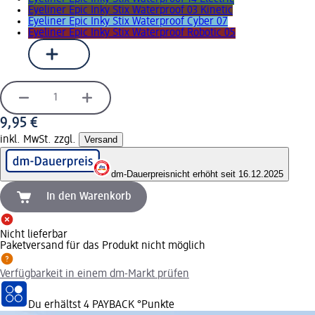
Eyeliner Epic Inky Stix Waterproof 03 Kinetic
Eyeliner Epic Inky Stix Waterproof Cyber 07
Eyeliner Epic Inky Stix Waterproof Robotic 05
9,95 €
inkl. MwSt. zzgl.
Versand
dm-Dauerpreis
nicht erhöht seit 16.12.2025
In den Warenkorb
Nicht lieferbar
Paketversand für das Produkt nicht möglich
Verfügbarkeit in einem dm-Markt prüfen
Du erhältst
4 PAYBACK
°Punkte