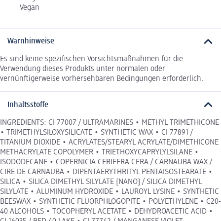
Vegan
Warnhinweise
Es sind keine spezifischen Vorsichtsmaßnahmen für die
Verwendung dieses Produkts unter normalen oder
vernünftigerweise vorhersehbaren Bedingungen erforderlich.
Inhaltsstoffe
INGREDIENTS: CI 77007 / ULTRAMARINES • METHYL TRIMETHICONE
• TRIMETHYLSILOXYSILICATE • SYNTHETIC WAX • CI 77891 /
TITANIUM DIOXIDE • ACRYLATES/STEARYL ACRYLATE/DIMETHICONE
METHACRYLATE COPOLYMER • TRIETHOXYCAPRYLYLSILANE •
ISODODECANE • COPERNICIA CERIFERA CERA / CARNAUBA WAX /
CIRE DE CARNAUBA • DIPENTAERYTHRITYL PENTAISOSTEARATE •
SILICA • SILICA DIMETHYL SILYLATE [NANO] / SILICA DIMETHYL
SILYLATE • ALUMINUM HYDROXIDE • LAUROYL LYSINE • SYNTHETIC
BEESWAX • SYNTHETIC FLUORPHLOGOPITE • POLYETHYLENE • C20-
40 ALCOHOLS • TOCOPHERYL ACETATE • DEHYDROACETIC ACID •