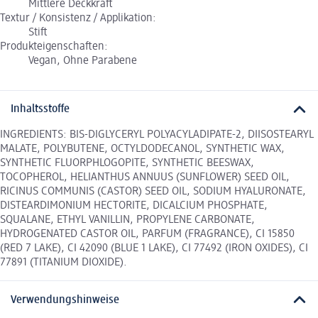
Mittlere Deckkraft
Textur / Konsistenz / Applikation:
Stift
Produkteigenschaften:
Vegan, Ohne Parabene
Inhaltsstoffe
INGREDIENTS: BIS-DIGLYCERYL POLYACYLADIPATE-2, DIISOSTEARYL
MALATE, POLYBUTENE, OCTYLDODECANOL, SYNTHETIC WAX,
SYNTHETIC FLUORPHLOGOPITE, SYNTHETIC BEESWAX,
TOCOPHEROL, HELIANTHUS ANNUUS (SUNFLOWER) SEED OIL,
RICINUS COMMUNIS (CASTOR) SEED OIL, SODIUM HYALURONATE,
DISTEARDIMONIUM HECTORITE, DICALCIUM PHOSPHATE,
SQUALANE, ETHYL VANILLIN, PROPYLENE CARBONATE,
HYDROGENATED CASTOR OIL, PARFUM (FRAGRANCE), CI 15850
(RED 7 LAKE), CI 42090 (BLUE 1 LAKE), CI 77492 (IRON OXIDES), CI
77891 (TITANIUM DIOXIDE).
Verwendungshinweise