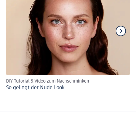
DIY-Tutorial & Video zum Nachschminken
Ma
So gelingt der Nude Look
We