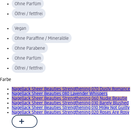
Ohne Parfüm
Ölfrei / fettfrei
Vegan
Ohne Paraffine / Mineralöle
Ohne Parabene
Ohne Parfüm
Ölfrei / fettfrei
Farbe
Nagellack Sheer Beauties Strengthening 070 Dusty Romance
Nagellack Sheer Beauties 080 Lavender Whispers
Nagellack Sheer Beauties Strengthening 060 Nudie Beautie
Nagellack Sheer Beauties Strengthening 030 Barely Blushed
Nagellack Sheer Beauties Strengthening 010 Milky Not Guilty
Nagellack Sheer Beauties Strengthening 020 Roses Are Rosy