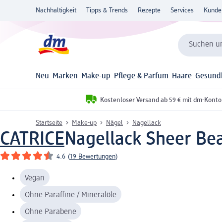
Nachhaltigkeit
Tipps & Trends
Rezepte
Services
Kunde
Suchen un
Neu
Marken
Make-up
Pflege & Parfum
Haare
Gesund
Kostenloser Versand ab 59 € mit dm-Konto
Startseite
Make-up
Nägel
Nagellack
CATRICE
Nagellack Sheer Bea
4.6
(
19 Bewertungen
)
Vegan
Ohne Paraffine / Mineralöle
Ohne Parabene