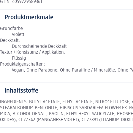
GTIN: 4059729589361
Produktmerkmale
Grundfarbe:
Violett
Deckkraft:
Durchscheinende Deckkraft
Textur / Konsistenz / Applikation:
Flüssig
Produkteigenschaften:
Vegan, Ohne Parabene, Ohne Paraffine / Mineralöle, Ohne Par
Inhaltsstoffe
INGREDIENTS: BUTYL ACETATE, ETHYL ACETATE, NITROCELLULOSE,
STEARALKONIUM BENTONITE, HIBISCUS SABDARIFFA FLOWER EXTR
MICA, ALCOHOL DENAT., KAOLIN, ETHYLHEXYL SALICYLATE, PHOSPHORI
OXIDES), CI 77742 (MANGANESE VIOLET), CI 77891 (TITANIUM DIOXI