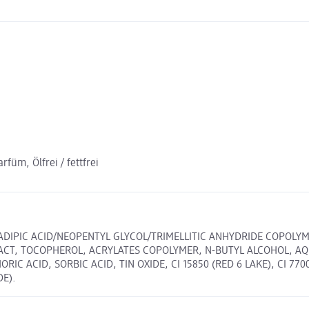
füm, Ölfrei / fettfrei
 ADIPIC ACID/NEOPENTYL GLYCOL/TRIMELLITIC ANHYDRIDE COPOLYM
ACT, TOCOPHEROL, ACRYLATES COPOLYMER, N-BUTYL ALCOHOL, AQ
C ACID, SORBIC ACID, TIN OXIDE, CI 15850 (RED 6 LAKE), CI 7700
DE).