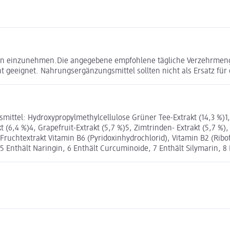
iten einzunehmen.Die angegebene empfohlene tägliche Verzehrmeng
ht geeignet. Nahrungsergänzungsmittel sollten nicht als Ersatz f
el: Hydroxypropylmethylcellulose Grüner Tee-Extrakt (14,3 %)1, Ch
 (6,4 %)4, Grapefruit-Extrakt (5,7 %)5, Zimtrinden- Extrakt (5,7 %),
- Fruchtextrakt Vitamin B6 (Pyridoxinhydrochlorid), Vitamin B2 (Ribo
 Enthält Naringin, 6 Enthält Curcuminoide, 7 Enthält Silymarin, 8 E