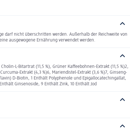
e darf nicht überschritten werden. Außerhalb der Reichweite von
ür eine ausgewogene Ernährung verwendet werden.
olin-L-Bitartrat (11,5 %), Grüner Kaffeebohnen-Extrakt (11,5 %)2,
 Curcuma-Extrakt (4,3 %)6, Mariendistel-Extrakt (3,6 %)7, Ginseng-
flavin) D-Biotin, 1 Enthält Polyphenole und Epigallocatechingallat,
nthält Ginsenoside, 9 Enthält Zink, 10 Enthält Jod