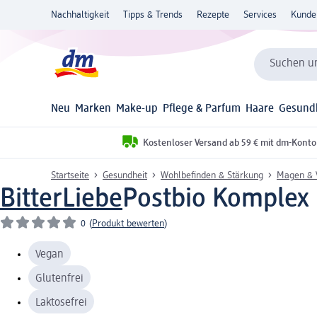
Nachhaltigkeit
Tipps & Trends
Rezepte
Services
Kunde
Suchen un
Neu
Marken
Make-up
Pflege & Parfum
Haare
Gesund
Kostenloser Versand ab 59 € mit dm-Konto
Startseite
Gesundheit
Wohlbefinden & Stärkung
Magen & 
BitterLiebe
Postbio Komplex 
0
(
Produkt bewerten
)
Vegan
Glutenfrei
Laktosefrei