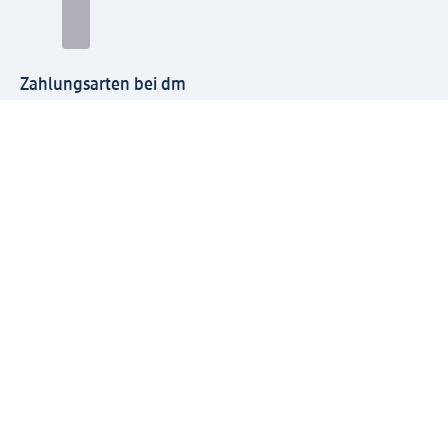
Zahlungsarten bei dm
Bei dm-med können die Zahlungsarten abweichen.
Mit dm verbinden
Jetzt die dm-App herunterladen