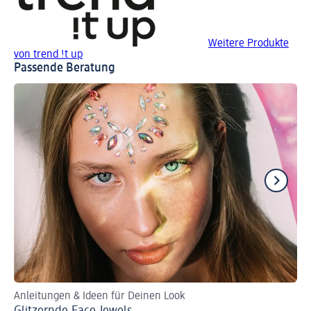
Weitere Produkte
von trend !t up
Passende Beratung
Anleitungen & Ideen für Deinen Look
So
Glitzernde Face Jewels
Zo