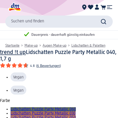
Suchen und finden
Dauerpreis - dauerhaft günstig einkaufen
Startseite
Make-up
Augen Make-up
Lidschatten & Paletten
trend !t up
Lidschatten Puzzle Party Metallic 040,
1,7 g
4.8
(
6 Bewertungen
)
Vegan
Vegan
Farbe
Lidschatten Puzzle Party Metallic 060
Lidschatten Puzzle Party Metallic 030
Lidschatten Puzzle Party Metallic 050