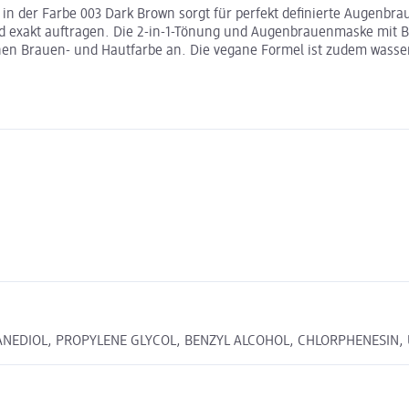
n der Farbe 003 Dark Brown sorgt für perfekt definierte Augenbra
nd exakt auftragen. Die 2-in-1-Tönung und Augenbrauenmaske mit Bio
hen Brauen- und Hautfarbe an. Die vegane Formel ist zudem wasser
NEDIOL, PROPYLENE GLYCOL, BENZYL ALCOHOL, CHLORPHENESIN, U