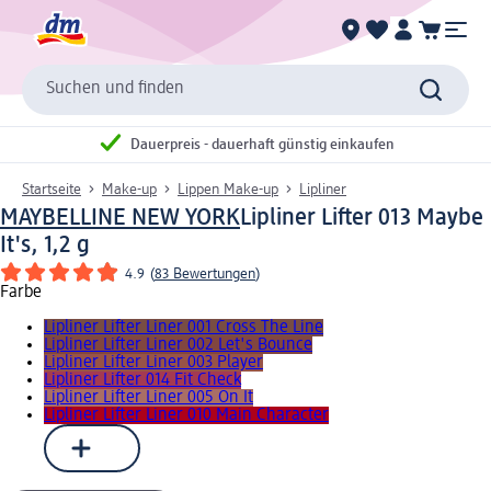
Suchen und finden
Dauerpreis - dauerhaft günstig einkaufen
Startseite
Make-up
Lippen Make-up
Lipliner
MAYBELLINE NEW YORK
Lipliner Lifter 013 Maybe
It's, 1,2 g
4.9
(
83 Bewertungen
)
Farbe
Lipliner Lifter Liner 001 Cross The Line
Lipliner Lifter Liner 002 Let's Bounce
Lipliner Lifter Liner 003 Player
Lipliner Lifter 014 Fit Check
Lipliner Lifter Liner 005 On It
Lipliner Lifter Liner 010 Main Character