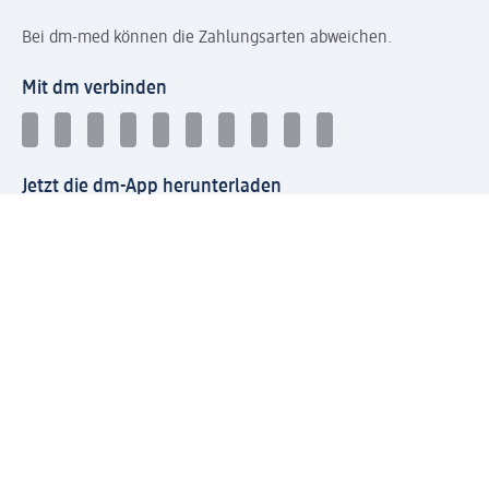
Bei dm-med können die Zahlungsarten abweichen.
Mit dm verbinden
Jetzt die dm-App herunterladen
Impressum dm
Datenschutz dm
Einwilligungsverwaltung
Nutzungsbedingungen
AGB dm
Vertrag widerrufen und Widerrufsbelehrung dm
Streitschlichtung
Entsorgung und Rücknahme von Elektro-Altgeräten und