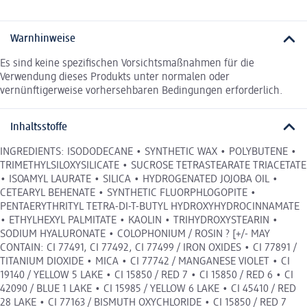
Warnhinweise
Es sind keine spezifischen Vorsichtsmaßnahmen für die
Verwendung dieses Produkts unter normalen oder
vernünftigerweise vorhersehbaren Bedingungen erforderlich.
Inhaltsstoffe
INGREDIENTS: ISODODECANE • SYNTHETIC WAX • POLYBUTENE •
TRIMETHYLSILOXYSILICATE • SUCROSE TETRASTEARATE TRIACETATE
• ISOAMYL LAURATE • SILICA • HYDROGENATED JOJOBA OIL •
CETEARYL BEHENATE • SYNTHETIC FLUORPHLOGOPITE •
PENTAERYTHRITYL TETRA-DI-T-BUTYL HYDROXYHYDROCINNAMATE
• ETHYLHEXYL PALMITATE • KAOLIN • TRIHYDROXYSTEARIN •
SODIUM HYALURONATE • COLOPHONIUM / ROSIN ? [+/- MAY
CONTAIN: CI 77491, CI 77492, CI 77499 / IRON OXIDES • CI 77891 /
TITANIUM DIOXIDE • MICA • CI 77742 / MANGANESE VIOLET • CI
19140 / YELLOW 5 LAKE • CI 15850 / RED 7 • CI 15850 / RED 6 • CI
42090 / BLUE 1 LAKE • CI 15985 / YELLOW 6 LAKE • CI 45410 / RED
28 LAKE • CI 77163 / BISMUTH OXYCHLORIDE • CI 15850 / RED 7