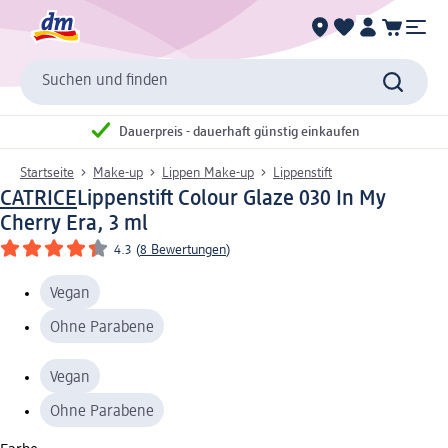
Suchen und finden
Dauerpreis - dauerhaft günstig einkaufen
Startseite
Make-up
Lippen Make-up
Lippenstift
CATRICE
Lippenstift Colour Glaze 030 In My
Cherry Era, 3 ml
4.3
(
8 Bewertungen
)
Vegan
Ohne Parabene
Vegan
Ohne Parabene