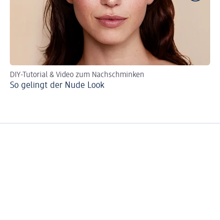
DIY-Tutorial & Video zum Nachschminken
Ma
So gelingt der Nude Look
We