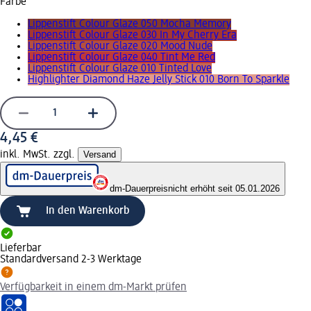
Farbe
Lippenstift Colour Glaze 050 Mocha Memory
Lippenstift Colour Glaze 030 In My Cherry Era
Lippenstift Colour Glaze 020 Mood Nude
Lippenstift Colour Glaze 040 Tint Me Red
Lippenstift Colour Glaze 010 Tinted Love
Highlighter Diamond Haze Jelly Stick 010 Born To Sparkle
4,45 €
inkl. MwSt. zzgl.
Versand
dm-Dauerpreis
nicht erhöht seit 05.01.2026
In den Warenkorb
Lieferbar
Standardversand 2-3 Werktage
Verfügbarkeit in einem dm-Markt prüfen