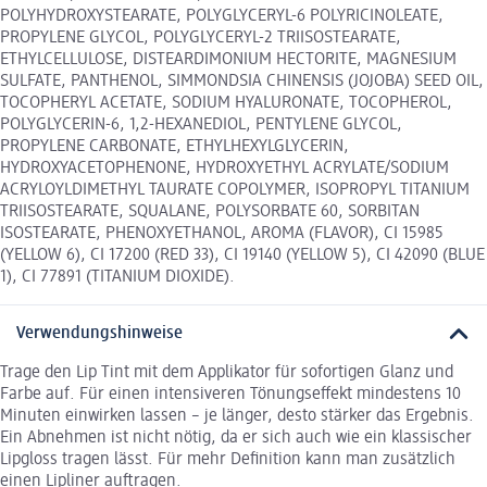
POLYHYDROXYSTEARATE, POLYGLYCERYL-6 POLYRICINOLEATE,
PROPYLENE GLYCOL, POLYGLYCERYL-2 TRIISOSTEARATE,
ETHYLCELLULOSE, DISTEARDIMONIUM HECTORITE, MAGNESIUM
SULFATE, PANTHENOL, SIMMONDSIA CHINENSIS (JOJOBA) SEED OIL,
TOCOPHERYL ACETATE, SODIUM HYALURONATE, TOCOPHEROL,
POLYGLYCERIN-6, 1,2-HEXANEDIOL, PENTYLENE GLYCOL,
PROPYLENE CARBONATE, ETHYLHEXYLGLYCERIN,
HYDROXYACETOPHENONE, HYDROXYETHYL ACRYLATE/SODIUM
ACRYLOYLDIMETHYL TAURATE COPOLYMER, ISOPROPYL TITANIUM
TRIISOSTEARATE, SQUALANE, POLYSORBATE 60, SORBITAN
ISOSTEARATE, PHENOXYETHANOL, AROMA (FLAVOR), CI 15985
(YELLOW 6), CI 17200 (RED 33), CI 19140 (YELLOW 5), CI 42090 (BLUE
1), CI 77891 (TITANIUM DIOXIDE).
Verwendungshinweise
Trage den Lip Tint mit dem Applikator für sofortigen Glanz und
Farbe auf. Für einen intensiveren Tönungseffekt mindestens 10
Minuten einwirken lassen – je länger, desto stärker das Ergebnis.
Ein Abnehmen ist nicht nötig, da er sich auch wie ein klassischer
Lipgloss tragen lässt. Für mehr Definition kann man zusätzlich
einen Lipliner auftragen.