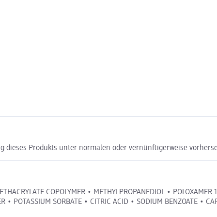
g dieses Produkts unter normalen oder vernünftigerweise vorhers
METHACRYLATE COPOLYMER • METHYLPROPANEDIOL • POLOXAMER 1
 • POTASSIUM SORBATE • CITRIC ACID • SODIUM BENZOATE • CA