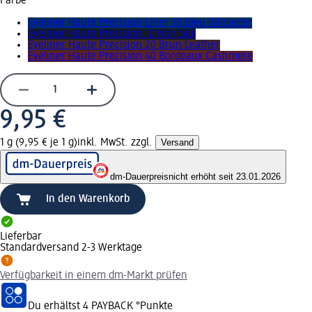
Farbe
Eyeliner Haute Precision Liner 30 Bleu Wildleder
Eyeliner Haute Precision 10 Noir Silk
Eyeliner Haute Precision 20 Brun Leather
Eyeliner Haute Precision 40 Bordeaux Cashmere
9,95 €
1 g (9,95 € je 1 g)
inkl. MwSt. zzgl.
Versand
dm-Dauerpreis
nicht erhöht seit 23.01.2026
In den Warenkorb
Lieferbar
Standardversand 2-3 Werktage
Verfügbarkeit in einem dm-Markt prüfen
Du erhältst
4 PAYBACK
°Punkte