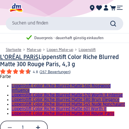
Suchen und finden
Dauerpreis - dauerhaft günstig einkaufen
Startseite
Make-up
Lippen Make-up
Lippenstift
L'ORÉAL PARiS
Lippenstift Color Riche Blurred
Matte 300 Rouge Paris, 4,3 g
4.8
(
267 Bewertungen
)
Farbe
Lippenstift Color Riche Blurred Matte 560 Rosewood
Influence
Lippenstift Color Riche Blurred Matte 570 Worth It Intense
Lippenstift Color Riche Blurred Matte 580 Brun Elegance
Lippenstift Color Riche Blurred Matte 545 Nude Nonchalant
Lippenstift Color Riche Blurred Matte 601 Worth It
Lippenstift Color Riche Blurred Matte 300 Rouge Paris