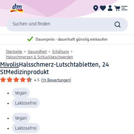
Suchen und finden
Dauerpreis - dauerhaft günstig einkaufen
Startseite
Gesundheit
Erkältung
Halsschmerzen & Schluckbeschwerden
Mivolis
Halsschmerz-Lutschtabletten, 24
St
Medizinprodukt
4.5
(
19 Bewertungen
)
Vegan
Laktosefrei
Vegan
Laktosefrei