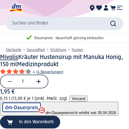
Suchen und finden
Dauerpreis - dauerhaft günstig einkaufen
Startseite
Gesundheit
Erkältung
Husten
Mivolis
Kräuter Hustensirup mit Manuka Honig,
150 ml
Medizinprodukt
4
(
4 Bewertungen
)
1,95 €
0,15 l (13,00 € je 1 l)
inkl. MwSt. zzgl.
Versand
dm-Dauerpreis
nicht erhöht seit 30.04.2026
In den Warenkorb