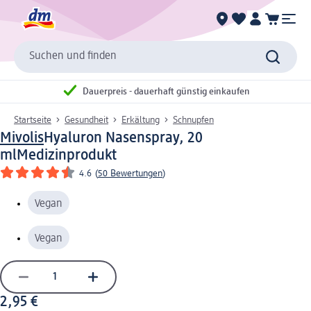
Suchen und finden
Dauerpreis - dauerhaft günstig einkaufen
Startseite
Gesundheit
Erkältung
Schnupfen
Mivolis
Hyaluron Nasenspray, 20
ml
Medizinprodukt
4.6
(
50 Bewertungen
)
Vegan
Vegan
2,95 €