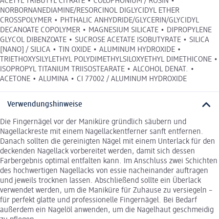
ACETYL TRIBUTYL CITRATE • COLOPHONIUM / ROSIN •
NORBORNANEDIAMINE/RESORCINOL DIGLYCIDYL ETHER
CROSSPOLYMER • PHTHALIC ANHYDRIDE/GLYCERIN/GLYCIDYL
DECANOATE COPOLYMER • MAGNESIUM SILICATE • DIPROPYLENE
GLYCOL DIBENZOATE • SUCROSE ACETATE ISOBUTYRATE • SILICA
[NANO] / SILICA • TIN OXIDE • ALUMINUM HYDROXIDE •
TRIETHOXYSILYLETHYL POLYDIMETHYLSILOXYETHYL DIMETHICONE •
ISOPROPYL TITANIUM TRIISOSTEARATE • ALCOHOL DENAT. •
ACETONE • ALUMINA • CI 77002 / ALUMINUM HYDROXIDE
Verwendungshinweise
Die Fingernägel vor der Maniküre gründlich säubern und
Nagellackreste mit einem Nagellackentferner sanft entfernen.
Danach sollten die gereinigten Nägel mit einem Unterlack für den
deckenden Nagellack vorbereitet werden, damit sich dessen
Farbergebnis optimal entfalten kann. Im Anschluss zwei Schichten
des hochwertigen Nagellacks von essie nacheinander auftragen
und jeweils trocknen lassen. Abschließend sollte ein Überlack
verwendet werden, um die Maniküre für Zuhause zu versiegeln –
für perfekt glatte und professionelle Fingernägel. Bei Bedarf
außerdem ein Nagelöl anwenden, um die Nagelhaut geschmeidig