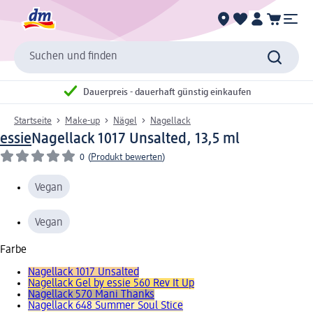
Suchen und finden
Dauerpreis - dauerhaft günstig einkaufen
Startseite
Make-up
Nägel
Nagellack
essie
Nagellack 1017 Unsalted, 13,5 ml
0
(
Produkt bewerten
)
Vegan
Vegan
Farbe
Nagellack 1017 Unsalted
Nagellack Gel by essie 560 Rev It Up
Nagellack 570 Mani Thanks
Nagellack 648 Summer Soul Stice