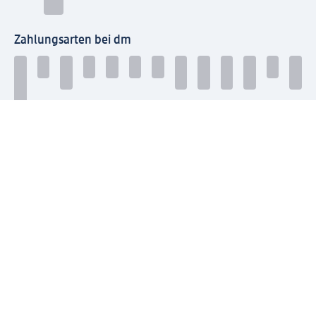
Zahlungsarten bei dm
Bei dm-med können die Zahlungsarten abweichen.
Mit dm verbinden
Jetzt die dm-App herunterladen