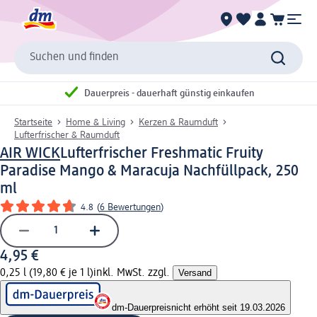
Suchen und finden
Dauerpreis - dauerhaft günstig einkaufen
Startseite
Home & Living
Kerzen & Raumduft
Lufterfrischer & Raumduft
AIR WICK
Lufterfrischer Freshmatic Fruity
Paradise Mango & Maracuja Nachfüllpack, 250
ml
4.8
(
6 Bewertungen
)
4,95 €
0,25 l (19,80 € je 1 l)
inkl. MwSt. zzgl.
Versand
dm-Dauerpreis
nicht erhöht seit 19.03.2026