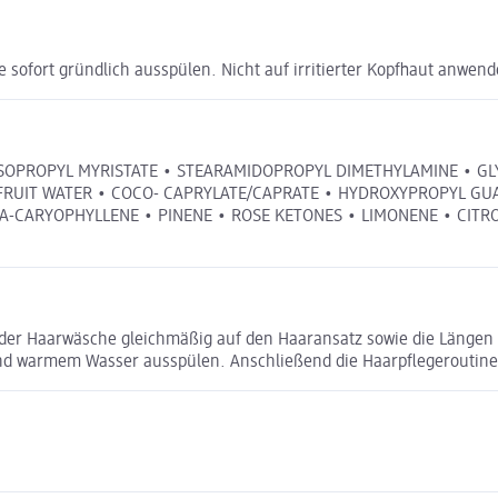
sofort gründlich ausspülen. Nicht auf irritierter Kopfhaut anwend
ISOPROPYL MYRISTATE • STEARAMIDOPROPYL DIMETHYLAMINE • GLYC
WI FRUIT WATER • COCO- CAPRYLATE/CAPRATE • HYDROXYPROPYL 
BETA-CARYOPHYLLENE • PINENE • ROSE KETONES • LIMONENE • CIT
 der Haarwäsche gleichmäßig auf den Haaransatz sowie die Längen 
nd warmem Wasser ausspülen. Anschließend die Haarpflegeroutine