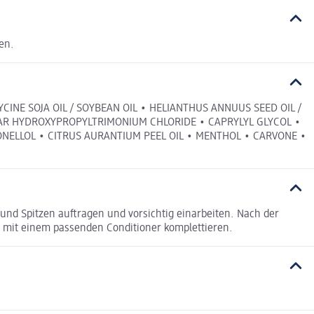
en.
INE SOJA OIL / SOYBEAN OIL • HELIANTHUS ANNUUS SEED OIL /
GUAR HYDROXYPROPYLTRIMONIUM CHLORIDE • CAPRYLYL GLYCOL •
RONELLOL • CITRUS AURANTIUM PEEL OIL • MENTHOL • CARVONE •
und Spitzen auftragen und vorsichtig einarbeiten. Nach der
 mit einem passenden Conditioner komplettieren.