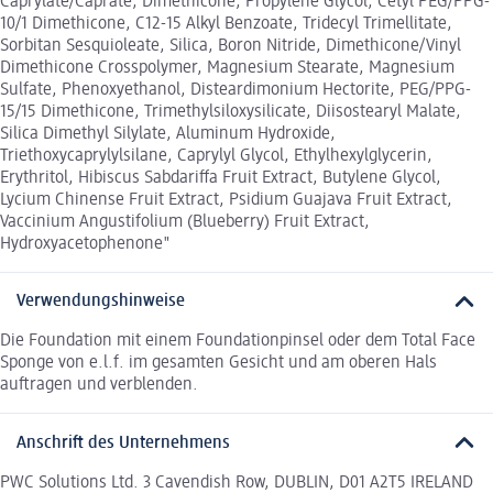
Caprylate/Caprate, Dimethicone, Propylene Glycol, Cetyl PEG/PPG-
10/1 Dimethicone, C12-15 Alkyl Benzoate, Tridecyl Trimellitate,
Sorbitan Sesquioleate, Silica, Boron Nitride, Dimethicone/Vinyl
Dimethicone Crosspolymer, Magnesium Stearate, Magnesium
Sulfate, Phenoxyethanol, Disteardimonium Hectorite, PEG/PPG-
15/15 Dimethicone, Trimethylsiloxysilicate, Diisostearyl Malate,
Silica Dimethyl Silylate, Aluminum Hydroxide,
Triethoxycaprylylsilane, Caprylyl Glycol, Ethylhexylglycerin,
Erythritol, Hibiscus Sabdariffa Fruit Extract, Butylene Glycol,
Lycium Chinense Fruit Extract, Psidium Guajava Fruit Extract,
Vaccinium Angustifolium (Blueberry) Fruit Extract,
Hydroxyacetophenone"
Verwendungshinweise
Die Foundation mit einem Foundationpinsel oder dem Total Face
Sponge von e.l.f. im gesamten Gesicht und am oberen Hals
auftragen und verblenden.
Anschrift des Unternehmens
PWC Solutions Ltd. 3 Cavendish Row, DUBLIN, D01 A2T5 IRELAND