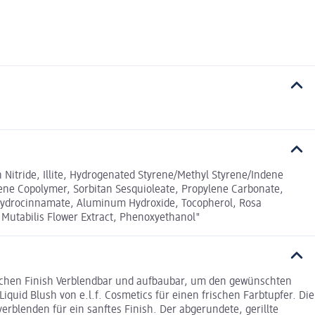
 Nitride, Illite, Hydrogenated Styrene/Methyl Styrene/Indene
rene Copolymer, Sorbitan Sesquioleate, Propylene Carbonate,
oxyhydrocinnamate, Aluminum Hydroxide, Tocopherol, Rosa
Mutabilis Flower Extract, Phenoxyethanol"
rischen Finish Verblendbar und aufbaubar, um den gewünschten
iquid Blush von e.l.f. Cosmetics für einen frischen Farbtupfer. Die
rblenden für ein sanftes Finish. Der abgerundete, gerillte