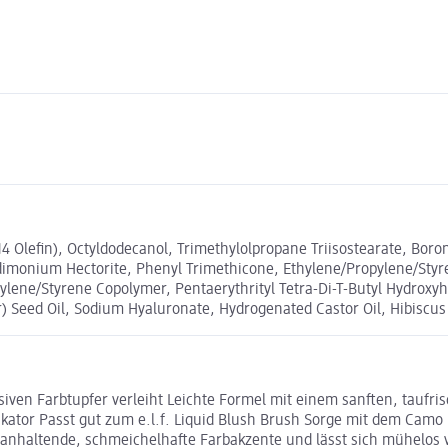
 Olefin), Octyldodecanol, Trimethylolpropane Triisostearate, Boron
ardimonium Hectorite, Phenyl Trimethicone, Ethylene/Propylene/Sty
Ethylene/Styrene Copolymer, Pentaerythrityl Tetra-Di-T-Butyl Hydr
Seed Oil, Sodium Hyaluronate, Hydrogenated Castor Oil, Hibiscus 
siven Farbtupfer verleiht Leichte Formel mit einem sanften, tauf
kator Passt gut zum e.l.f. Liquid Blush Brush Sorge mit dem Camo L
nhaltende, schmeichelhafte Farbakzente und lässt sich mühelos ve