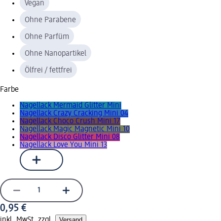
Vegan
Ohne Parabene
Ohne Parfüm
Ohne Nanopartikel
Ölfrei / fettfrei
Farbe
Nagellack Mermaid Glitter Mini
Nagellack Crazy Cracking Mini 04
Nagellack Choco Crush Mini 17
Nagellack Magic Magnetic Mini 10
Nagellack Disco Glitter Mini 08
Nagellack Love You Mini 13
0,95 €
inkl. MwSt. zzgl.
Versand