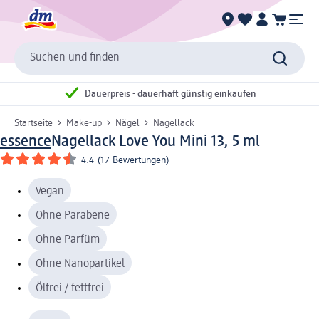
Suchen und finden
Dauerpreis - dauerhaft günstig einkaufen
Startseite
Make-up
Nägel
Nagellack
essence
Nagellack Love You Mini 13, 5 ml
4.4
(
17 Bewertungen
)
Vegan
Ohne Parabene
Ohne Parfüm
Ohne Nanopartikel
Ölfrei / fettfrei