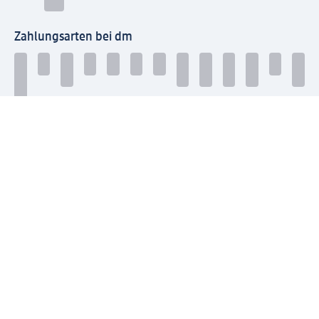
Zahlungsarten bei dm
Bei dm-med können die Zahlungsarten abweichen.
Mit dm verbinden
Jetzt die dm-App herunterladen