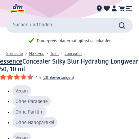
Suchen und finden
Dauerpreis - dauerhaft günstig einkaufen
Startseite
Make-up
Teint
Concealer
essence
Concealer Silky Blur Hydrating Longwear
50, 10 ml
4.4
(
28 Bewertungen
)
Vegan
Ohne Parabene
Ohne Parfüm
Ohne Nanopartikel
Vegan