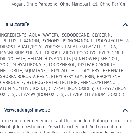
Vegan, Ohne Parabene, Ohne Nanopartikel, Ohne Parfüm
Inhaltsstoffe
INGREDIENTS: AQUA (WATER), ISODODECANE, GLYCERIN,
TRIETHYLHEXANOIN, ISONONYL ISONONANOATE, POLYGLYCERYL-4
DIISOSTEARATE/POLYHYDROXYSTEARATE/SEBACATE, SILICA,
MAGNESIUM SULFATE, DIISOSTEAROYL POLYGLYCERYL-3 DIMER
DILINOLEATE, HELIANTHUS ANNUUS (SUNFLOWER) SEED OIL,
SODIUM HYALURONATE, TOCOPHEROL, DISTEARDIMONIUM
HECTORITE, SQUALANE, CETYL ALCOHOL, GLYCERYL BEHENATE,
SHOREA ROBUSTA RESIN, ETHYLHEXYLGLYCERIN, PROPYLENE
CARBONATE, HYDROGENATED LECITHIN, PHENOXYETHANOL,
ALUMINUM HYDROXIDE, CI 77491 (IRON OXIDES), CI 77492 (IRON
OXIDES), CI 77499 (IRON OXIDES), CI 77891 (TITANIUM DIOXIDE).
Verwendungshinweise
Trage ihn unter den Augen, auf Unreinheiten, Rötungen oder zum
Highlighten bestimmter Gesichtspartien auf. Verblende ihn mit
den Fingern für ein schnelles Touch-up oder verwende einen