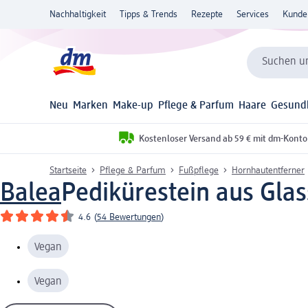
Nachhaltigkeit
Tipps & Trends
Rezepte
Services
Kunde
Suchen un
Neu
Marken
Make-up
Pflege & Parfum
Haare
Gesund
Kostenloser Versand ab 59 € mit dm-Konto
Startseite
Pflege & Parfum
Fußpflege
Hornhautentferner
Balea
Pedikürestein aus Gla
4.6
(
54 Bewertungen
)
Vegan
Vegan