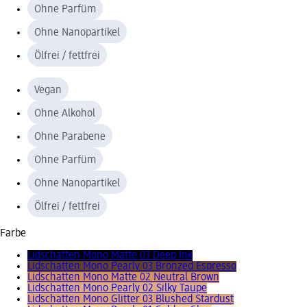
Ohne Parfüm
Ohne Nanopartikel
Ölfrei / fettfrei
Vegan
Ohne Alkohol
Ohne Parabene
Ohne Parfüm
Ohne Nanopartikel
Ölfrei / fettfrei
Farbe
Lidschatten Mono Matte 03 Deep Ink
Lidschatten Mono Pearly 03 Bronzed Espresso
Lidschatten Mono Matte 02 Neutral Brown
Lidschatten Mono Pearly 02 Silky Taupe
Lidschatten Mono Glitter 03 Blushed Stardust