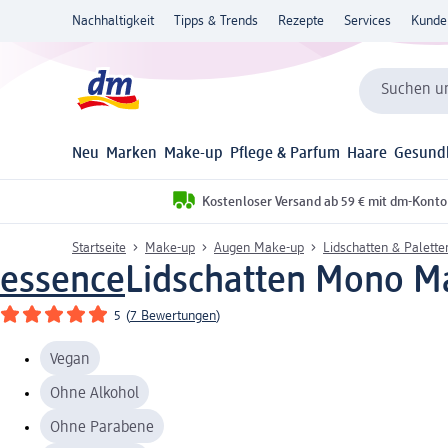
Nachhaltigkeit
Tipps & Trends
Rezepte
Services
Kunde
Suchen un
Neu
Marken
Make-up
Pflege & Parfum
Haare
Gesund
Kostenloser Versand ab 59 € mit dm-Konto
Startseite
Make-up
Augen Make-up
Lidschatten & Palette
essence
Lidschatten Mono Ma
5
(
7 Bewertungen
)
Vegan
Ohne Alkohol
Ohne Parabene