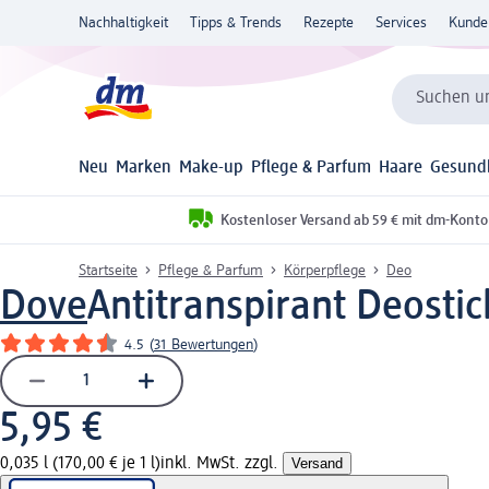
Nachhaltigkeit
Tipps & Trends
Rezepte
Services
Kunde
Suchen un
Neu
Marken
Make-up
Pflege & Parfum
Haare
Gesund
Kostenloser Versand ab 59 € mit dm-Konto
Startseite
Pflege & Parfum
Körperpflege
Deo
Dove
Antitranspirant Deosti
4.5
(
31 Bewertungen
)
5,95 €
0,035 l (170,00 € je 1 l)
inkl. MwSt. zzgl.
Versand