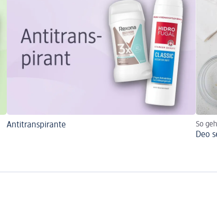
Antitranspirante
So geh
Deo s