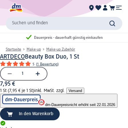
Suchen und finden
Dauerpreis - dauerhaft günstig einkaufen
Startseite
Make-up
Make-up Zubehör
ARTDECO
Beauty Box Duo, 1 St
5
(
1 Bewertung
)
7,95 €
1 St (7,95 € je 1 St)
inkl. MwSt. zzgl.
Versand
dm-Dauerpreis
nicht erhöht seit 22.01.2026
In den Warenkorb