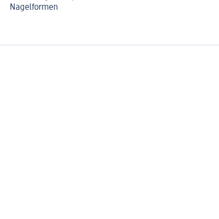
Nagelformen
St