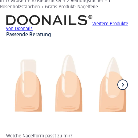
in 15 Größen + 30 Klebesticker + 2 Reinungstücher + 1
Rosenholzstäbchen + Gratis Produkt: Nagelfeile
Weitere Produkte
von Doonails
Passende Beratung
Welche Nagelform passt zu mir?
In