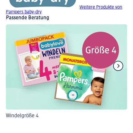
Weitere Produkte von
Pampers baby-dry
Passende Beratung
Windelgröße 4
Wic
Pa