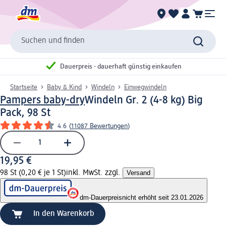
Suchen und finden
Dauerpreis - dauerhaft günstig einkaufen
Startseite
Baby & Kind
Windeln
Einwegwindeln
Pampers baby-dry
Windeln Gr. 2 (4-8 kg) Big
Pack, 98 St
4.6
(
11087 Bewertungen
)
19,95 €
98 St (0,20 € je 1 St)
inkl. MwSt. zzgl.
Versand
dm-Dauerpreis
nicht erhöht seit 23.01.2026
In den Warenkorb