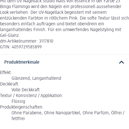
Mit dem UV Nagellack Studio Nails von essence in der Farbe 23
Bingo Flamingo wird den Nägeln ein professionell aussehender
Look verliehen. Der UV-Nagellack begeistert mit seinem
entzückenden Farbton in rötlichem Pink. Die softe Textur lässt sich
besonders einfach auftragen und bietet obendrein ein
langanhaltendes Finish. Für ein umwerfendes Nagelstyling mit
Gel-Glanz.
dm-Artikelnummer: 3117810
GTIN: 4059729585899
Produktmerkmale
Effekt:
Glänzend, Langanhaltend
Deckkraft:
Volle Deckkraft
Textur / Konsistenz / Applikation:
Flüssig
Produkteigenschaften:
Ohne Parabene, Ohne Nanopartikel, Ohne Parfüm, Ölfrei /
fettfrei