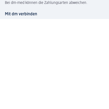
Bei dm-med können die Zahlungsarten abweichen.
Mit dm verbinden
Jetzt die dm-App herunterladen
Impressum dm
Datenschutz dm
Einwilligungsverwaltung
Nutzungsbedingungen
AGB dm
Vertrag widerrufen und Widerrufsbelehrung dm
Streitschlichtung
Entsorgung und Rücknahme von Elektro-Altgeräten und
Batterien