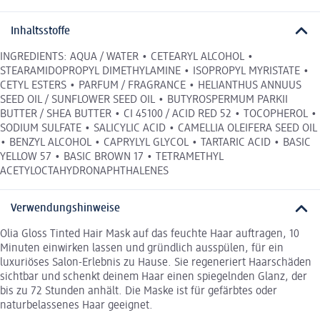
Inhaltsstoffe
INGREDIENTS: AQUA / WATER • CETEARYL ALCOHOL •
STEARAMIDOPROPYL DIMETHYLAMINE • ISOPROPYL MYRISTATE •
CETYL ESTERS • PARFUM / FRAGRANCE • HELIANTHUS ANNUUS
SEED OIL / SUNFLOWER SEED OIL • BUTYROSPERMUM PARKII
BUTTER / SHEA BUTTER • CI 45100 / ACID RED 52 • TOCOPHEROL •
SODIUM SULFATE • SALICYLIC ACID • CAMELLIA OLEIFERA SEED OIL
• BENZYL ALCOHOL • CAPRYLYL GLYCOL • TARTARIC ACID • BASIC
YELLOW 57 • BASIC BROWN 17 • TETRAMETHYL
ACETYLOCTAHYDRONAPHTHALENES
Verwendungshinweise
Olia Gloss Tinted Hair Mask auf das feuchte Haar auftragen, 10
Minuten einwirken lassen und gründlich ausspülen, für ein
luxuriöses Salon-Erlebnis zu Hause. Sie regeneriert Haarschäden
sichtbar und schenkt deinem Haar einen spiegelnden Glanz, der
bis zu 72 Stunden anhält. Die Maske ist für gefärbtes oder
naturbelassenes Haar geeignet.