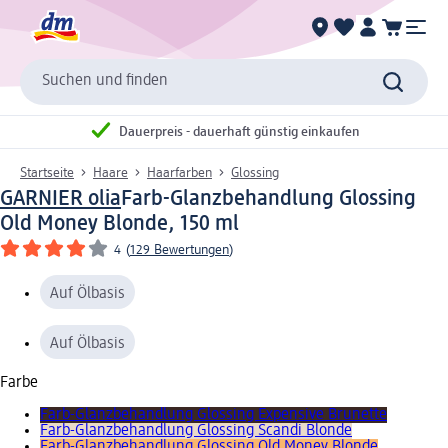
Suchen und finden
Dauerpreis - dauerhaft günstig einkaufen
Startseite
Haare
Haarfarben
Glossing
GARNIER olia
Farb-Glanzbehandlung Glossing
Old Money Blonde, 150 ml
4
(
129 Bewertungen
)
Auf Ölbasis
Auf Ölbasis
Farbe
Farb-Glanzbehandlung Glossing Expensive Brunette
Farb-Glanzbehandlung Glossing Scandi Blonde
Farb-Glanzbehandlung Glossing Old Money Blonde