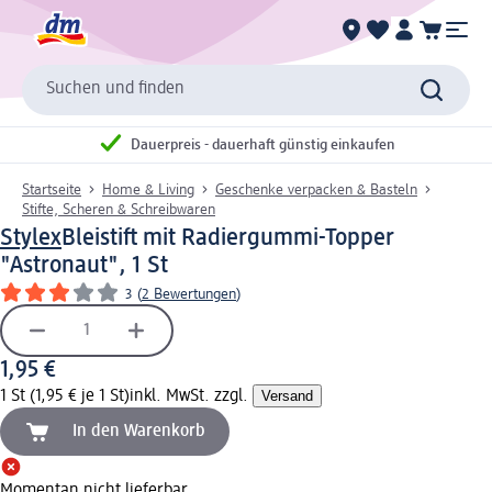
Suchen und finden
Dauerpreis - dauerhaft günstig einkaufen
Startseite
Home & Living
Geschenke verpacken & Basteln
Stifte, Scheren & Schreibwaren
Stylex
Bleistift mit Radiergummi-Topper
"Astronaut", 1 St
3
(
2 Bewertungen
)
1,95 €
1 St (1,95 € je 1 St)
inkl. MwSt. zzgl.
Versand
In den Warenkorb
Momentan nicht lieferbar