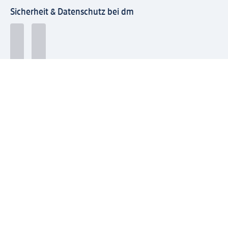
Sicherheit & Datenschutz bei dm
Zahlungsarten bei dm
Bei dm-med können die Zahlungsarten abweichen.
Mit dm verbinden