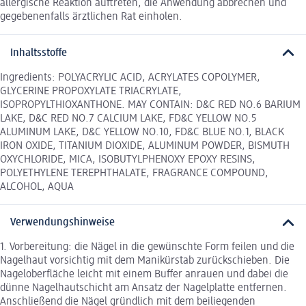
allergische Reaktion auftreten, die Anwendung abbrechen und
gegebenenfalls ärztlichen Rat einholen.
Inhaltsstoffe
Ingredients: POLYACRYLIC ACID, ACRYLATES COPOLYMER,
GLYCERINE PROPOXYLATE TRIACRYLATE,
ISOPROPYLTHIOXANTHONE. MAY CONTAIN: D&C RED NO.6 BARIUM
LAKE, D&C RED NO.7 CALCIUM LAKE, FD&C YELLOW NO.5
ALUMINUM LAKE, D&C YELLOW NO.10, FD&C BLUE NO.1, BLACK
IRON OXIDE, TITANIUM DIOXIDE, ALUMINUM POWDER, BISMUTH
OXYCHLORIDE, MICA, ISOBUTYLPHENOXY EPOXY RESINS,
POLYETHYLENE TEREPHTHALATE, FRAGRANCE COMPOUND,
ALCOHOL, AQUA
Verwendungshinweise
1. Vorbereitung: die Nägel in die gewünschte Form feilen und die
Nagelhaut vorsichtig mit dem Manikürstab zurückschieben. Die
Nageloberfläche leicht mit einem Buffer anrauen und dabei die
dünne Nagelhautschicht am Ansatz der Nagelplatte entfernen.
Anschließend die Nägel gründlich mit dem beiliegenden