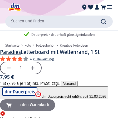
Suchen und finden
Dauerpreis - dauerhaft günstig einkaufen
Startseite
Foto
Fotozubehör
Kreative Fotoideen
Paradies
Letterboard mit Wellenrand, 1 St
4
(
1 Bewertung
)
7,95 €
1 St (7,95 € je 1 St)
inkl. MwSt. zzgl.
Versand
dm-Dauerpreis
nicht erhöht seit 31.03.2026
In den Warenkorb