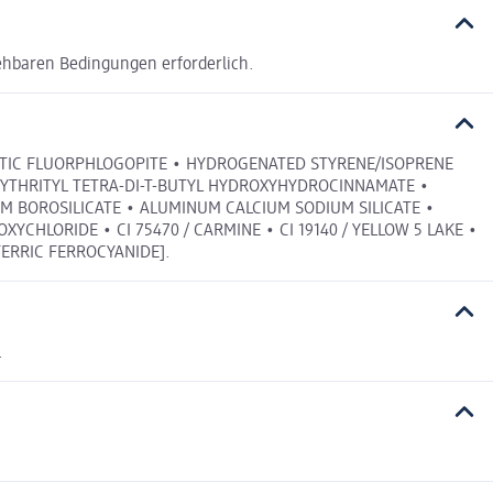
ehbaren Bedingungen erforderlich.
HETIC FLUORPHLOGOPITE • HYDROGENATED STYRENE/ISOPRENE
ERYTHRITYL TETRA-DI-T-BUTYL HYDROXYHYDROCINNAMATE •
UM BOROSILICATE • ALUMINUM CALCIUM SODIUM SILICATE •
 OXYCHLORIDE • CI 75470 / CARMINE • CI 19140 / YELLOW 5 LAKE •
FERRIC FERROCYANIDE].
.