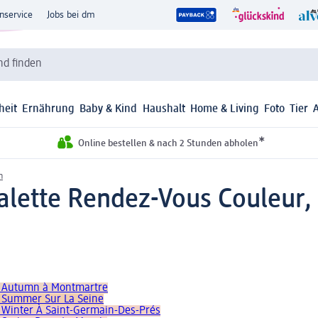
nservice
Jobs bei dm
d finden
heit
Ernährung
Baby & Kind
Haushalt
Home & Living
Foto
Tier
*
Online bestellen & nach 2 Stunden abholen
n
Palette Rendez-Vous Couleur
d, Autumn à Montmartre
, Summer Sur La Seine
, Winter À Saint-Germain-Des-Prés