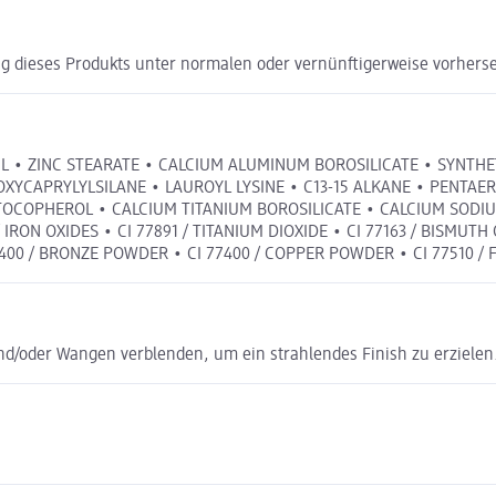
g dieses Produkts unter normalen oder vernünftigerweise vorhers
IL • ZINC STEARATE • CALCIUM ALUMINUM BOROSILICATE • SYNT
OXYCAPRYLYLSILANE • LAUROYL LYSINE • C13-15 ALKANE • PENTA
 TOCOPHEROL • CALCIUM TITANIUM BOROSILICATE • CALCIUM SODI
/ IRON OXIDES • CI 77891 / TITANIUM DIOXIDE • CI 77163 / BISMUTH
400 / BRONZE POWDER • CI 77400 / COPPER POWDER • CI 77510 / 
nd/oder Wangen verblenden, um ein strahlendes Finish zu erzielen