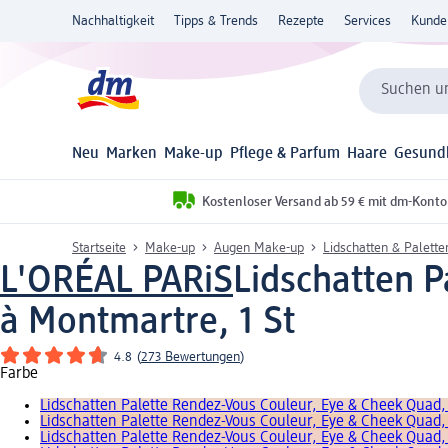
Nachhaltigkeit
Tipps & Trends
Rezepte
Services
Kunde
Suchen un
Neu
Marken
Make-up
Pflege & Parfum
Haare
Gesund
Kostenloser Versand ab 59 € mit dm-Konto
Startseite
Make-up
Augen Make-up
Lidschatten & Palette
L'ORÉAL PARiS
Lidschatten 
à Montmartre, 1 St
4.8
(
273 Bewertungen
)
Farbe
Lidschatten Palette Rendez-Vous Couleur, Eye & Cheek Qua
Lidschatten Palette Rendez-Vous Couleur, Eye & Cheek Quad
Lidschatten Palette Rendez-Vous Couleur, Eye & Cheek Quad