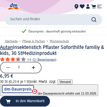
Suchen und finden
Dauerpreis - dauerhaft günstig einkaufen
Startseite
Pflege & Parfum
Mückenschutz
Autan
Insektenstich Pflaster Soforthilfe familiy &
kids, 30 St
Medizinprodukt
3.6
(
17 Bewertungen
)
6,95 €
30 St (0,23 € je 1 St)
inkl. MwSt. zzgl.
Versand
dm-Dauerpreis
nicht erhöht seit 11.03.2026
In den Warenkorb