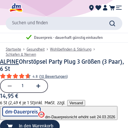
Suchen und finden
Dauerpreis - dauerhaft günstig einkaufen
Startseite
Gesundheit
Wohlbefinden & Stärkung
Schlafen & Nerven
ALPINE
Ohrstöpsel Party Plug 3 Größen (3 Paar),
6 St
4.8
(
10 Bewertungen
)
14,95 €
6 St (2,49 € je 1 St)
inkl. MwSt. zzgl.
Versand
dm-Dauerpreis
nicht erhöht seit 24.03.2026
In den Warenkorb