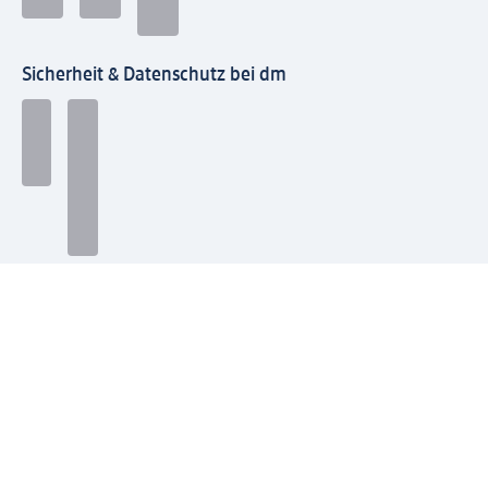
Sicherheit & Datenschutz bei dm
Zahlungsarten bei dm
Bei dm-med können die Zahlungsarten abweichen.