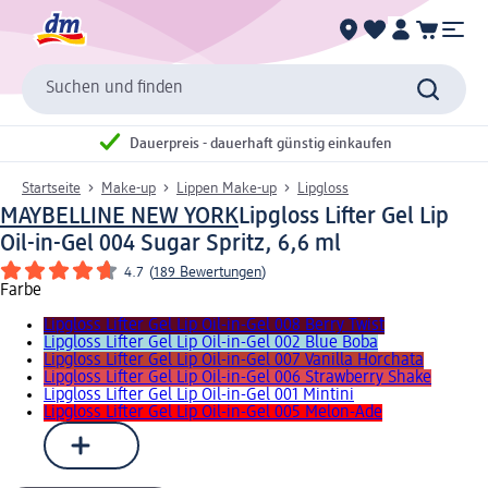
Suchen und finden
Dauerpreis - dauerhaft günstig einkaufen
Startseite
Make-up
Lippen Make-up
Lipgloss
MAYBELLINE NEW YORK
Lipgloss Lifter Gel Lip
Oil-in-Gel 004 Sugar Spritz, 6,6 ml
4.7
(
189 Bewertungen
)
Farbe
Lipgloss Lifter Gel Lip Oil-in-Gel 008 Berry Twist
Lipgloss Lifter Gel Lip Oil-in-Gel 002 Blue Boba
Lipgloss Lifter Gel Lip Oil-in-Gel 007 Vanilla Horchata
Lipgloss Lifter Gel Lip Oil-in-Gel 006 Strawberry Shake
Lipgloss Lifter Gel Lip Oil-in-Gel 001 Mintini
Lipgloss Lifter Gel Lip Oil-in-Gel 005 Melon-Ade