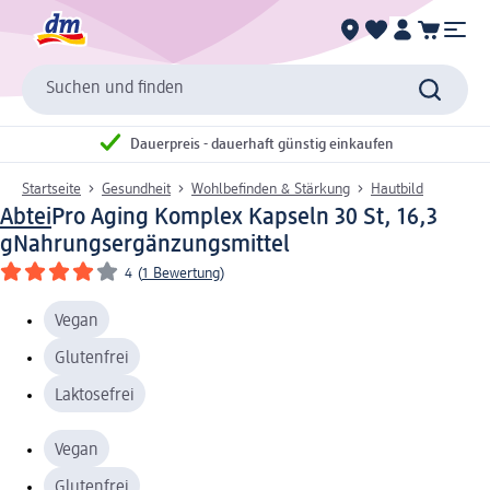
Suchen und finden
Dauerpreis - dauerhaft günstig einkaufen
Startseite
Gesundheit
Wohlbefinden & Stärkung
Hautbild
Abtei
Pro Aging Komplex Kapseln 30 St, 16,3
g
Nahrungsergänzungsmittel
4
(
1 Bewertung
)
Vegan
Glutenfrei
Laktosefrei
Vegan
Glutenfrei