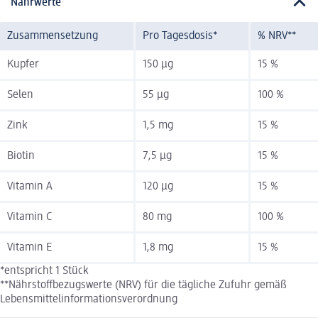
Nährwerte
Zusammensetzung
Pro Tagesdosis*
% NRV**
Kupfer
150 µg
15 %
Selen
55 µg
100 %
Zink
1,5 mg
15 %
Biotin
7,5 µg
15 %
Vitamin A
120 µg
15 %
Vitamin C
80 mg
100 %
Vitamin E
1,8 mg
15 %
*entspricht 1 Stück
**Nährstoffbezugswerte (NRV) für die tägliche Zufuhr gemäß
Lebensmittelinformationsverordnung