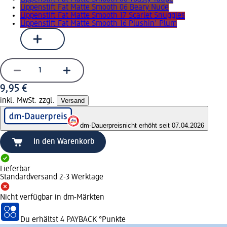
Lippenstift Fat Matte Smooth 06 Beary Nude
Lippenstift Fat Matte Smooth 17 Scarlet Snuggles
Lippenstift Fat Matte Smooth 16 Plushin' Plum
9,95 €
inkl. MwSt. zzgl.
Versand
dm-Dauerpreis
nicht erhöht seit 07.04.2026
In den Warenkorb
Lieferbar
Standardversand 2-3 Werktage
Nicht verfügbar in dm-Märkten
Du erhältst
4 PAYBACK
°Punkte