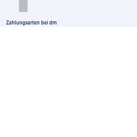
Zahlungsarten bei dm
Bei dm-med können die Zahlungsarten abweichen.
Mit dm verbinden
Jetzt die dm-App herunterladen